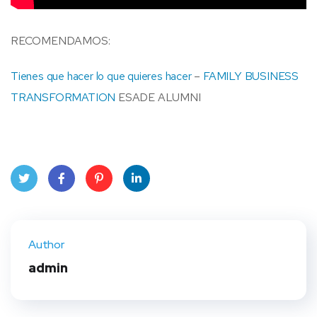
RECOMENDAMOS:
Tienes que hacer lo que quieres hacer
–
FAMILY BUSINESS
TRANSFORMATION
ESADE ALUMNI
Twit
Face
Pint
Linke
ter
book
eres
dIn
Author
t
admin