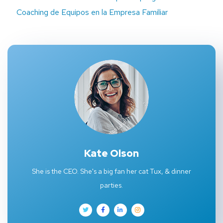
Coaching de Equipos en la Empresa Familiar
Kate Olson
She is the CEO. She's a big fan her cat Tux, & dinner
parties.