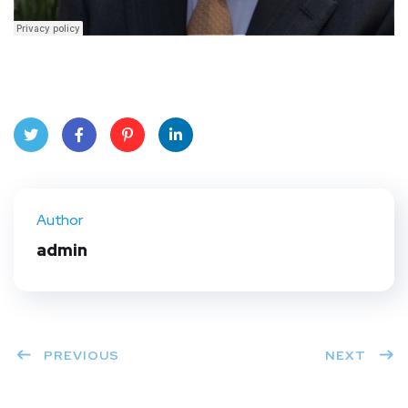
Twit
Face
Pint
Linke
ter
book
eres
dIn
Author
t
admin
PREVIOUS
NEXT