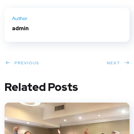
Twit
Face
Pint
Linke
ter
book
eres
dIn
Author
t
admin
PREVIOUS
NEXT
Related Posts