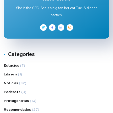
She is the CEO. She's a big fan her cat Tux, & dinner
parties.
Categories
Estudios
(7)
Libreria
(1)
Noticias
(32)
Podcasts
(3)
Protagonistas
(10)
Recomendados
(27)