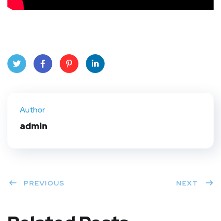
Twit
Face
Pint
Linke
ter
book
eres
dIn
Author
t
admin
PREVIOUS
NEXT