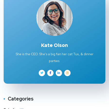
Kate Olson
She is the CEO. She's a big fan her cat Tux, & dinner
parties.
Categories