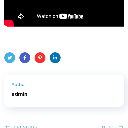
Twit
Face
Pint
Linke
ter
book
eres
dIn
Author
t
admin
PREVIOUS
NEXT