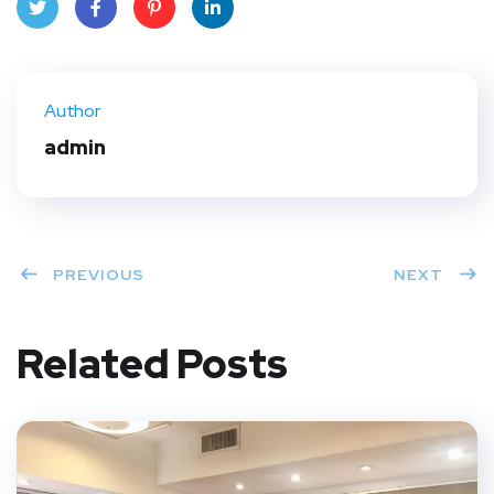
Twit
Face
Pint
Linke
ter
book
eres
dIn
Author
t
admin
PREVIOUS
NEXT
Related Posts