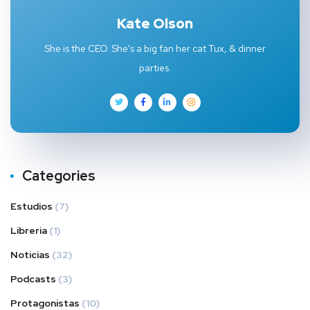
Kate Olson
She is the CEO. She's a big fan her cat Tux, & dinner
parties.
Categories
Estudios
(7)
Libreria
(1)
Noticias
(32)
Podcasts
(3)
Protagonistas
(10)