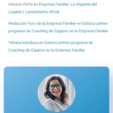
Horacio Porta
en
Empresa Familiar: La Alquimia del
Legado | Lanzamiento oficial
Redacción Foro de la Empresa Familiar
en
Exitoso primer
programa de Coaching de Equipos en la Empresa Familiar
Yohana mendoza
en
Exitoso primer programa de
Coaching de Equipos en la Empresa Familiar